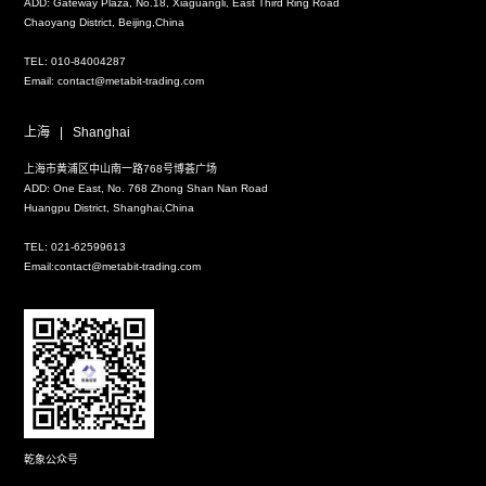
ADD: Gateway Plaza, No.18, Xiaguangli, East Third Ring Road
Chaoyang District, Beijing,China
TEL: 010-84004287
Email: contact@metabit-trading.com
上海
|
Shanghai
上海市黄浦区中山南一路768号博荟广场
ADD: One East, No. 768 Zhong Shan Nan Road
Huangpu District, Shanghai,China
TEL: 021-62599613
Email:contact@metabit-trading.com
乾象公众号